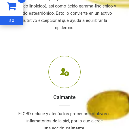
6 (ácido linoleico), así como ácido gamma-linolénico y
ácido esteardónico. Esto lo convierte en un activo
0
$
nutritivo excepcional que ayuda a equilibrar la
epidermis.
Calmante
El CBD reduce y atenúa los procesos irritativos e
inflamatorios de la piel, por lo que ejerce
una acción
calmante.