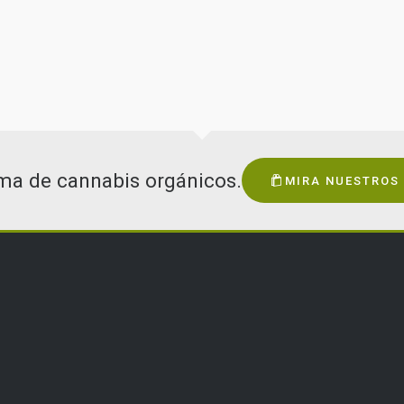
 nuevas opciones, con el uso
su vez son amigables con el
ema de cannabis orgánicos.
MIRA NUESTROS