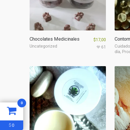
Chocolates Medicinales
Contor
$
17,00
Uncategorized
Cuidado
61
día
,
Pro
0
0
$