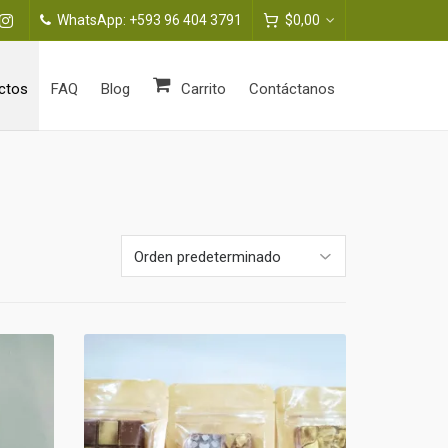
WhatsApp: +593 96 404 3791
$
0,00
ctos
FAQ
Blog
Carrito
Contáctanos