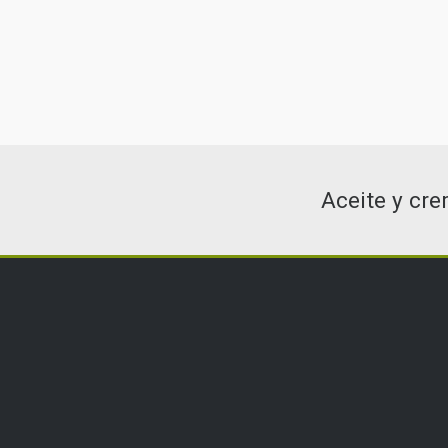
VISIÓN
Contribuir a que nuestros clientes tengan mejores y
de nuestros productos a base de CBD, los cuales a 
medio ambiente.
Aceite y cr
© 2021 - Creado por
Estudia Creative
estudiacreative.com