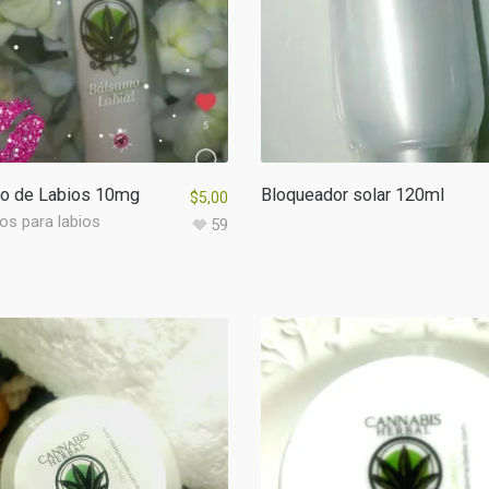
o de Labios 10mg
Bloqueador solar 120ml
$
5,00
os para labios
59