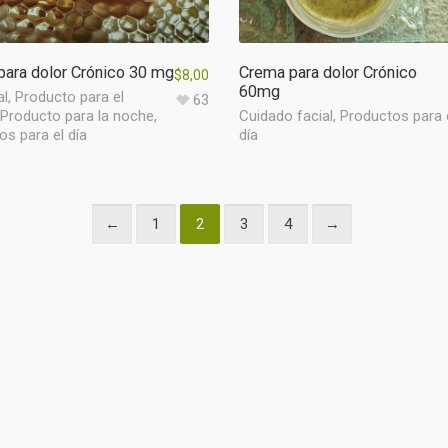
ara dolor Crónico 30 mg
Crema para dolor Crónico
$
8,00
60mg
al
,
Producto para el
63
Producto para la noche
,
Cuidado facial
,
Productos para 
s para el día
día
←
1
2
3
4
→