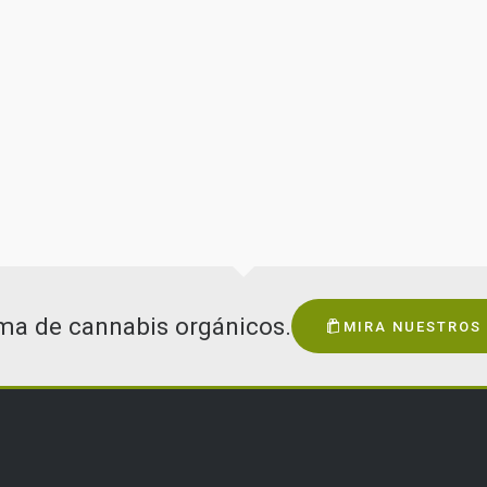
os nuevos, diferentes,
piel y cabello sanos,
 nuevas opciones, con el uso
su vez son amigables con el
ema de cannabis orgánicos.
MIRA NUESTROS