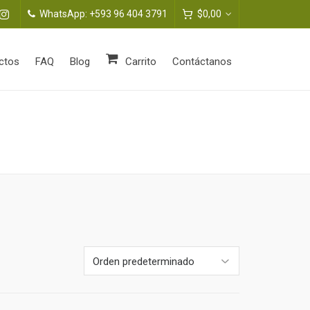
WhatsApp: +593 96 404 3791
$
0,00
ctos
FAQ
Blog
Carrito
Contáctanos