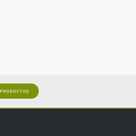
 PRODUCTOS
Inicio
FAQ
Carrito de compras
Contáctanos