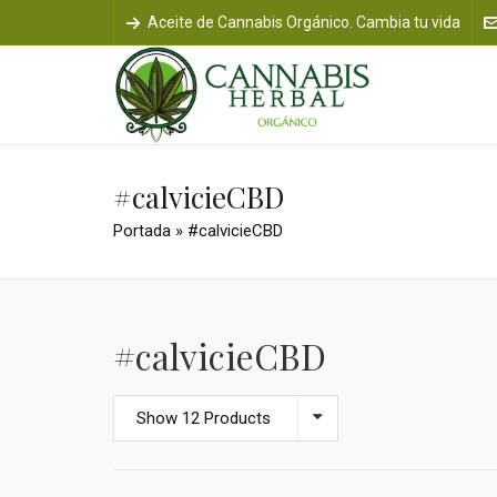
Aceite de Cannabis Orgánico. Cambia tu vida
#calvicieCBD
Portada
»
#calvicieCBD
#calvicieCBD
Show 12 Products