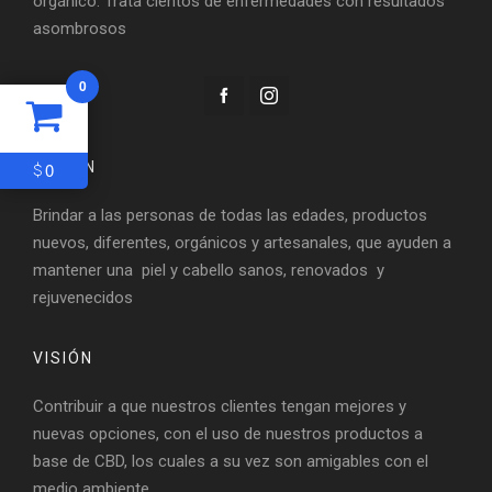
orgánico. Trata cientos de enfermedades con resultados
asombrosos
0
0
$
MISIÓN
Brindar a las personas de todas las edades, productos
nuevos, diferentes, orgánicos y artesanales, que ayuden a
mantener una piel y cabello sanos, renovados y
rejuvenecidos
VISIÓN
Contribuir a que nuestros clientes tengan mejores y
nuevas opciones, con el uso de nuestros productos a
base de CBD, los cuales a su vez son amigables con el
medio ambiente.