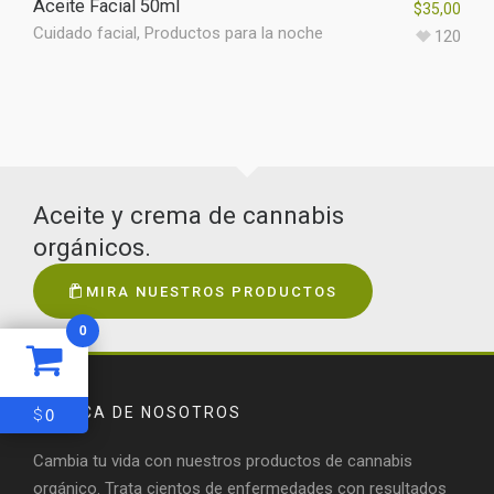
Aceite Facial 50ml
$
35,00
Cuidado facial
,
Productos para la noche
120
Aceite y crema de cannabis
orgánicos.
MIRA NUESTROS PRODUCTOS
0
0
$
ACERCA DE NOSOTROS
Cambia tu vida con nuestros productos de cannabis
orgánico. Trata cientos de enfermedades con resultados