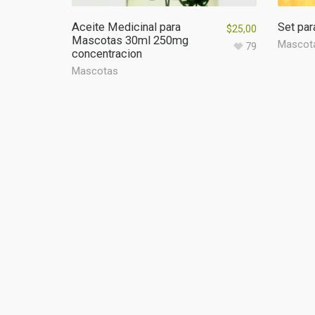
Aceite Medicinal para
Set pa
$
25,00
Mascotas 30ml 250mg
Mascot
79
concentracion
Mascotas
ACERCA DE NOSOTROS
Cambia tu vida con nuestros productos de cannabis
Trata cientos de enfermedades con resultados as