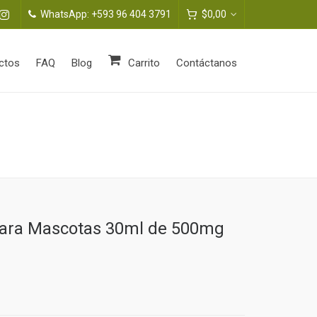
WhatsApp: +593 96 404 3791
$
0,00
ctos
FAQ
Blog
Carrito
Contáctanos
para Mascotas 30ml de 500mg