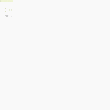
$
8,00
36
¿CÓMO TE PUEDE AYUDAR EL
CANNABIS?