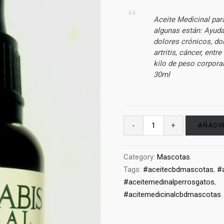
Aceite Medicinal par
algunas están: Ayuda 
dolores crónicos, dol
artritis, cáncer, ent
kilo de peso corporal
30ml
AÑADIR
Category:
Mascotas
.
Tags:
#aceitecbdmascotas
,
#
#aceitemedinalperrosgatos
,
#acitemedicinalcbdmascotas
.