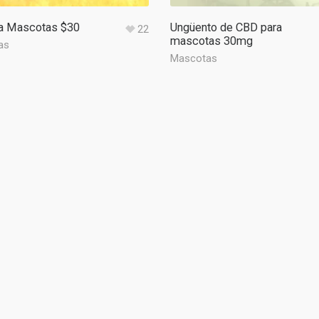
ra Mascotas $30
Ungüento de CBD para
22
mascotas 30mg
as
Mascotas
CONTÁCTANOS
Cannabis Herbal Ecuador
 orgánico.
ombrosos