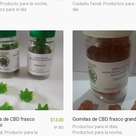
Producto para la noche
,
Cuidado facial
,
Productos para 
s para el día
día
s de CBD frasco
Gomitas de CBD frasco gran
$
13,00
o
Productos para el días
,
80
al
,
Producto para la
Productos para la noche
,