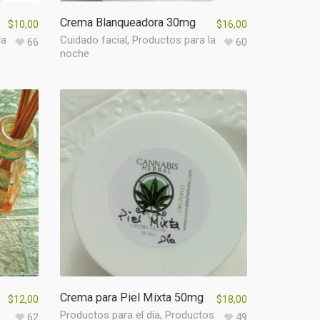
Crema Blanqueadora 30mg
$
10,00
$
16,00
la
Cuidado facial
,
Productos para la
66
60
noche
Crema para Piel Mixta 50mg
$
12,00
$
18,00
Productos para el día
,
Productos
62
49