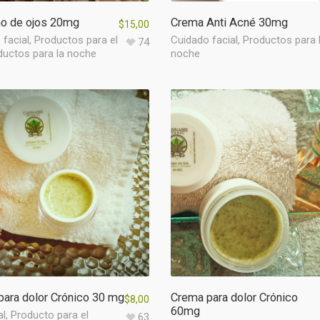
no de ojos 20mg
Crema Anti Acné 30mg
$
15,00
 facial
,
Productos para el
Cuidado facial
,
Productos para 
74
ductos para la noche
noche
ara dolor Crónico 30 mg
Crema para dolor Crónico
$
8,00
60mg
al
,
Producto para el
63