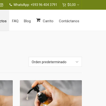
WhatsApp: +593 96 404 3791
$
0,00
ctos
FAQ
Blog
Carrito
Contáctanos