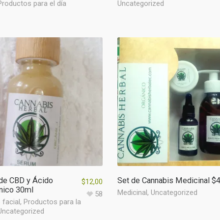
Productos para el día
Uncategorized
de CBD y Ácido
Set de Cannabis Medicinal $
$
12,00
nico 30ml
Medicinal
,
Uncategorized
58
 facial
,
Productos para la
Uncategorized