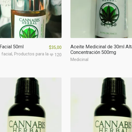
Facial 50ml
Aceite Medicinal de 30ml Alt
$
35,00
Concentración 500mg
 facial
,
Productos para la
120
Medicinal