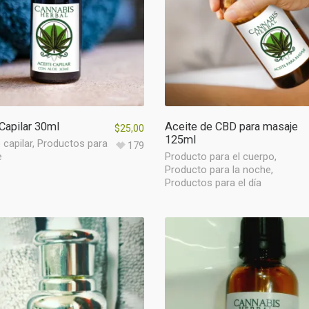
Capilar 30ml
Aceite de CBD para masaje
$
25,00
125ml
capilar
,
Productos para
179
e
Producto para el cuerpo
,
Producto para la noche
,
Productos para el día