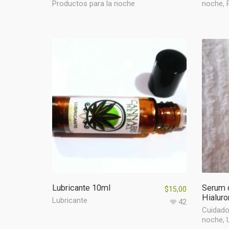
Productos para la noche
noche
,
Lubricante 10ml
Serum 
$
15,00
Hialuro
Lubricante
42
Cuidado
noche
,