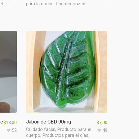
el
para la noche
,
Uncategorized
de
Jabón de CBD 90mg
$
18,00
$
7,00
Cuidado facial
,
Producto para el
52
49
cuerpo
,
Productos para el días
,