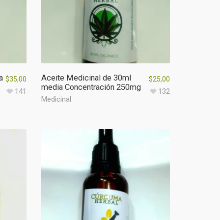
a
Aceite Medicinal de 30ml
$
35,00
$
25,00
media Concentración 250mg
141
132
Medicinal