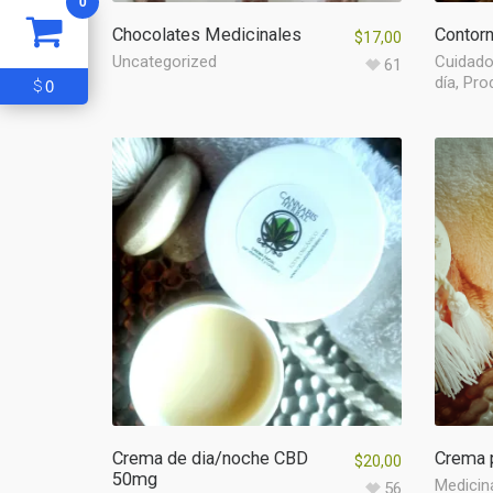
0
Chocolates Medicinales
Contor
$
17,00
Uncategorized
Cuidado
61
día
,
Pro
0
$
Crema de dia/noche CBD
Crema p
$
20,00
50mg
Medicin
56